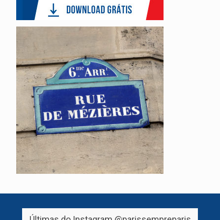
Últimas do Instagram
@parissempreparis