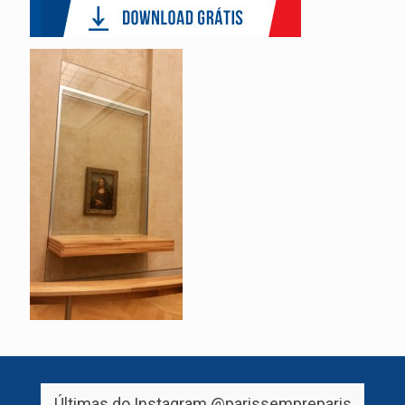
Últimas do Instagram
@parissempreparis