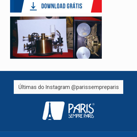
Últimas do Instagram
@parissempreparis