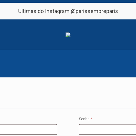
Últimas do Instagram
@parissempreparis
Senha
*