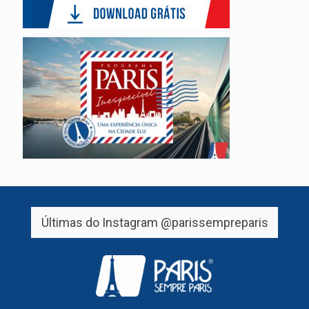
Últimas do Instagram
@parissempreparis