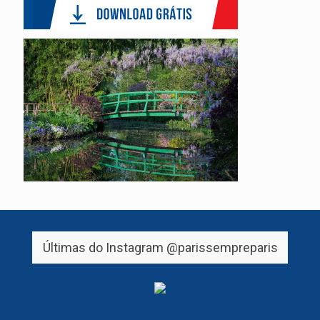
Últimas do Instagram
@parissempreparis