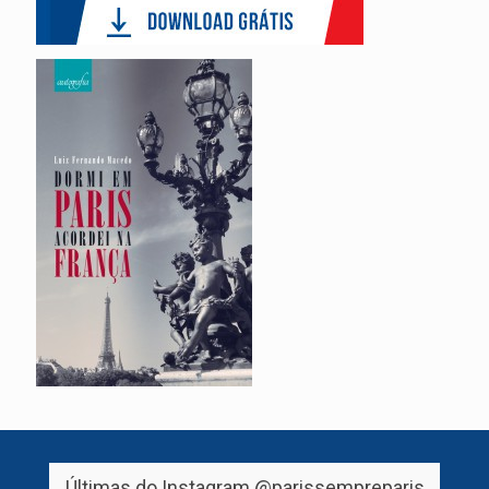
Últimas do Instagram
@parissempreparis