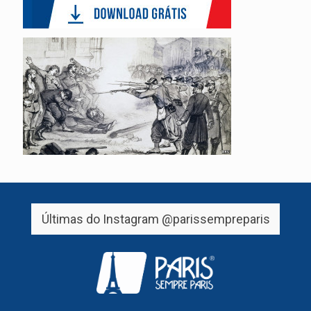
Últimas do Instagram
@parissempreparis