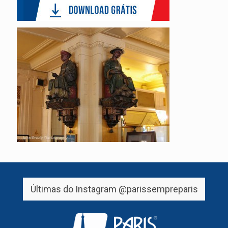
Últimas do Instagram
@parissempreparis