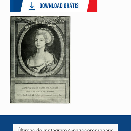
Últimas do Instagram
@parissempreparis