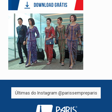
Últimas do Instagram
@parissempreparis