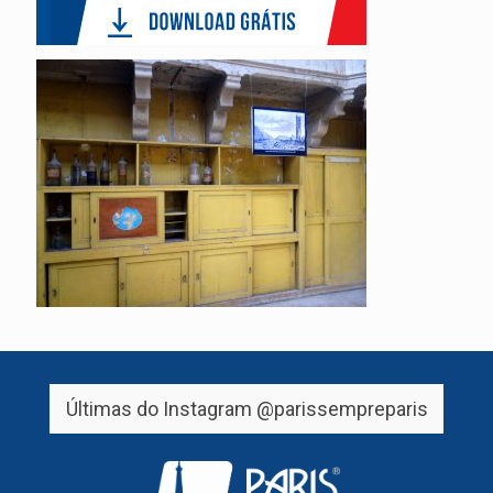
Últimas do Instagram
@parissempreparis