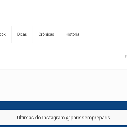
ook
Dicas
Crônicas
História
P
Últimas do Instagram
@parissempreparis