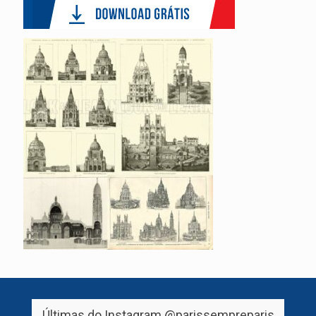
Últimas do Instagram
@parissempreparis