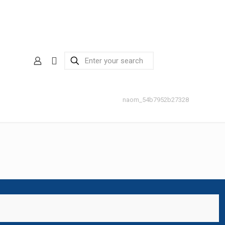
naom_54b7952b27328