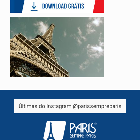
Últimas do Instagram
@parissempreparis