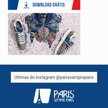
Últimas do Instagram
@parissempreparis