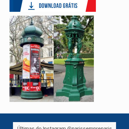
Últimas do Instagram
@parissempreparis