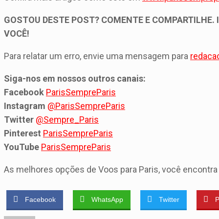
GOSTOU DESTE POST? COMENTE E COMPARTILHE. 
VOCÊ!
Para relatar um erro, envie uma mensagem para
redaca
Siga-nos em nossos outros canais:
Facebook
ParisSempreParis
Instagram
@ParisSempreParis
Twitter
@Sempre_Paris
Pinterest
ParisSempreParis
YouTube
ParisSempreParis
As melhores opções de Voos para Paris, você encontr
Facebook
WhatsApp
Twitter
P