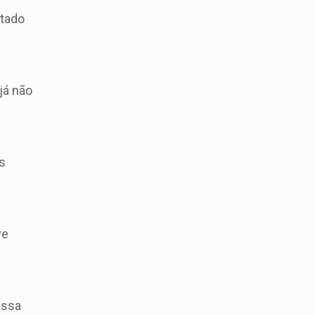
stado
já não
s
ve
assa