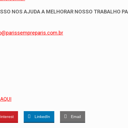
ISSO NOS AJUDA A MELHORAR NOSSO TRABALHO P
o@parissempreparis.com.br
a
AQUI
interest
LinkedIn
Email