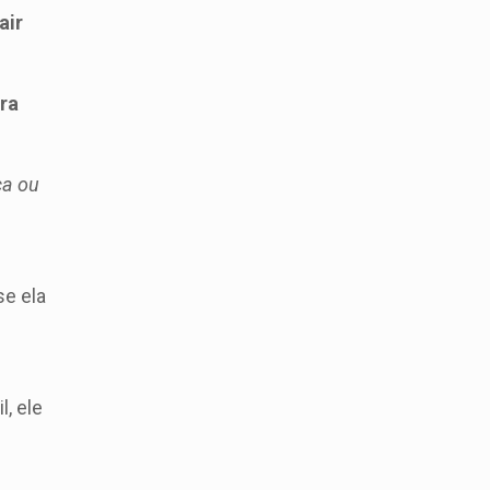
air
ra
ca ou
se ela
, ele