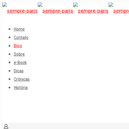
Home
Contato
Blog
Sobre
e-Book
Dicas
Crônicas
História