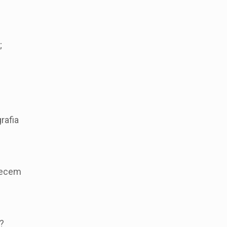
;
rafia
arecem
?