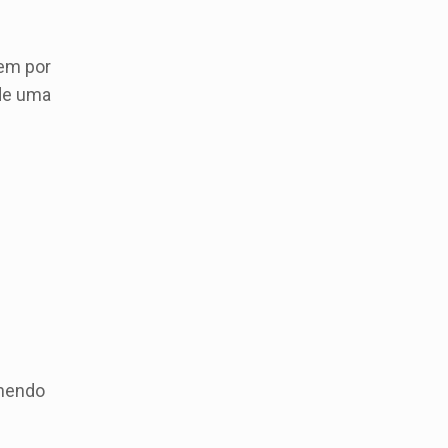
gem por
de uma
lhendo