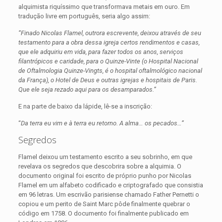
alquimista riquíssimo que transformava metais em ouro. Em
tradução livre em português, seria algo assim:
“Finado Nicolas Flamel, outrora escrevente, deixou através de seu
testamento para a obra dessa igreja certos rendimentos e casas,
que ele adquiriu em vida, para fazer todos os anos, serviços
filantrópicos e caridade, para o Quinze-Vinte (o Hospital Nacional
de Oftalmologia Quinze-Vingts, é o hospital oftalmológico nacional
da França), o Hotel de Deus e outras igrejas e hospitais de Paris.
Que ele seja rezado aqui para os desamparados.”
E na parte de baixo da lápide, lê-se a inscrição:
“
Da terra eu vim e à terra eu retorno. A alma… os pecados…”
Segredos
Flamel deixou um testamento escrito a seu sobrinho, em que
revelava os segredos que descobrira sobre a alquimia. O
documento original foi escrito de próprio punho por Nicolas
Flamel em um alfabeto codificado e criptografado que consistia
em 96 letras. Um escrivão parisiense chamado Father Pernetti o
copiou e um perito de Saint Marc pôde finalmente quebrar o
código em 1758. O documento foi finalmente publicado em