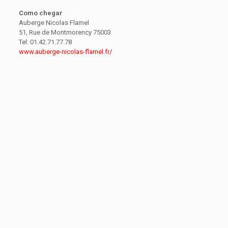
Como chegar
Auberge Nicolas Flamel
51, Rue de Montmorency 75003
Tel: 01.42.71.77.78
www.auberge-nicolas-flamel.fr/