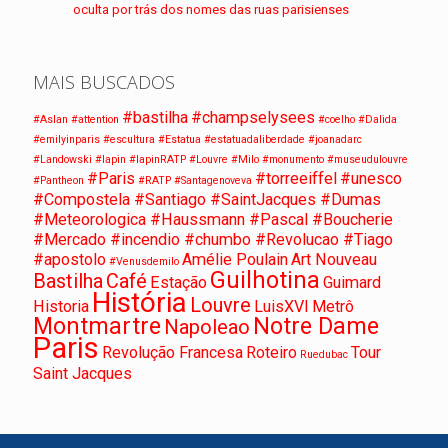
oculta por trás dos nomes das ruas parisienses
MAIS BUSCADOS
#bastilha
#champselysees
#Aslan
#attention
#coelho
#Dalida
#emilyinparis
#escultura
#Estatua
#estatuadaliberdade
#joanadarc
#Landowski
#lapin
#lapinRATP
#Louvre
#Milo
#monumento
#museudulouvre
#Paris
#torreeiffel
#unesco
#Pantheon
#RATP
#Santagenoveva
#Compostela #Santiago #SaintJacques #Dumas
#Meteorologica #Haussmann #Pascal #Boucherie
#Mercado #incendio #chumbo #Revolucao #Tiago
#apostolo
Amélie Poulain
Art Nouveau
#Venusdemilo
Guilhotina
Bastilha
Café
Estação
Guimard
História
Louvre
Historia
LuisXVI
Metrô
Montmartre
Notre Dame
Napoleao
Paris
Revolução Francesa
Roteiro
Tour
Ruedubac
Saint Jacques