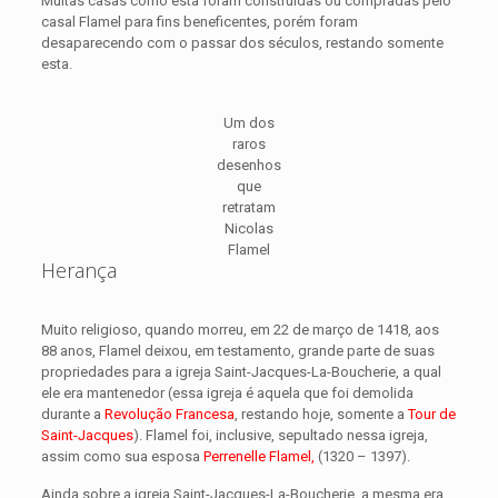
Muitas casas como esta foram construídas ou compradas pelo
casal Flamel para fins beneficentes, porém foram
desaparecendo com o passar dos séculos, restando somente
esta.
Um dos
raros
desenhos
que
retratam
Nicolas
Flamel
Herança
Muito religioso, quando morreu, em 22 de março de 1418, aos
88 anos, Flamel deixou, em testamento, grande parte de suas
propriedades para a igreja Saint-Jacques-La-Boucherie, a qual
ele era mantenedor (essa igreja é aquela que foi demolida
durante a
Revolução Francesa
, restando hoje, somente a
Tour de
Saint-Jacques
). Flamel foi, inclusive, sepultado nessa igreja,
assim como sua esposa
Perrenelle Flamel,
(1320 – 1397).
Ainda sobre a igreja Saint-Jacques-La-Boucherie, a mesma era