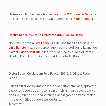
Há menção também na obra de
Dan Brow
,
O Código Da Vinci
de
que Flamel teria sido um dos Grão-Mestres do
Priorado de Sião
.
Confira nosso álbum no Pinterest sobre Nicolas Flamel
No Brasil, a novela
Fera Ferida
(1993), inspirada na narrativa de
Lima Barreto
, trazia um personagem com o codinome Raimundo
Flamel (
Edson Celulari
), que teria sido discípulo do alquimista
Nicolas Flamel, suposto descobridor da Pedra Filosofal.
O ator Edson Celulari, em Fera Ferida (1993). Créditos: Rede
Globo
Para finalizar, deixo uma dica: quando estiver em Paris, aproveite
a oportunidade de conhecer a casa mais antiga da cidade e, se
possível, almoce no local e tenha a sensação de estar num dos
mais enigmáticos endereços de Paris.
À bientôt!