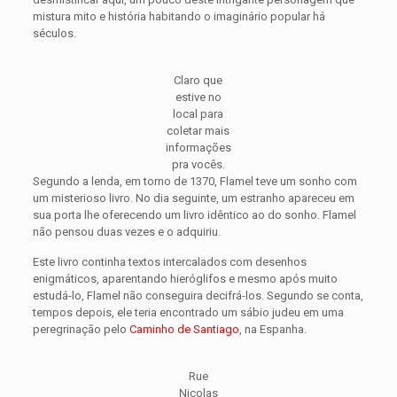
mistura mito e história habitando o imaginário popular há
séculos.
Claro que
estive no
local para
coletar mais
informações
pra vocês.
Segundo a lenda, em torno de 1370, Flamel teve um sonho com
um misterioso livro. No dia seguinte, um estranho apareceu em
sua porta lhe oferecendo um livro idêntico ao do sonho. Flamel
não pensou duas vezes e o adquiriu.
Este livro continha textos intercalados com desenhos
enigmáticos, aparentando hieróglifos e mesmo após muito
estudá-lo, Flamel não conseguira decifrá-los. Segundo se conta,
tempos depois, ele teria encontrado um sábio judeu em uma
peregrinação pelo
Caminho de Santiago
, na Espanha.
Rue
Nicolas