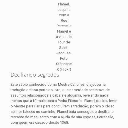
Flamel,
esquina
com a
Rue
Perenelle
Flamel e
a vista da
Tour de
Saint-
Jacques.
Foto
Stéphane
X (Flickr)
Decifrando segredos
Este sábio conhecido como Mestre Canches, o ajudou na
tradução de boa parte do livro, que na verdade se tratava de
assuntos relacionados à cabala e alquimia, revelando nada
menos que a fórmula para a Pedra Filosofal. Flamel decidiu levar
o Mestre para Paris para concluírem a tradução, porém o idoso
senhor faleceu no caminho. Flamel teria conseguido decifrar o
restante do manuscrito com a ajuda de sua esposa, Perrenelle,
com quem era casado desde 1368.