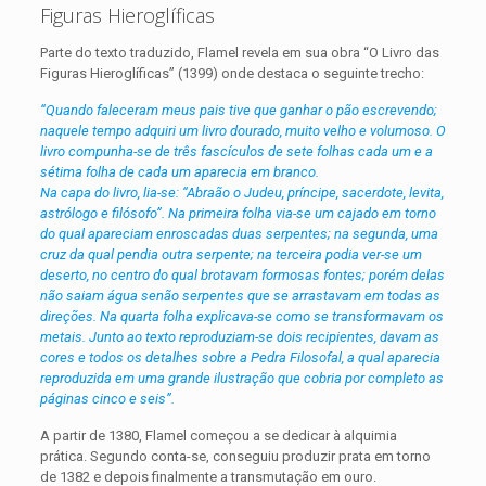
Figuras Hieroglíficas
Parte do texto traduzido, Flamel revela em sua obra “O Livro das
Figuras Hieroglíficas” (1399) onde destaca o seguinte trecho:
“Quando faleceram meus pais tive que ganhar o pão escrevendo;
naquele tempo adquiri um livro dourado, muito velho e volumoso. O
livro compunha-se de três fascículos de sete folhas cada um e a
sétima folha de cada um aparecia em branco.
Na capa do livro, lia-se: “Abraão o Judeu, príncipe, sacerdote, levita,
astrólogo e filósofo”. Na primeira folha via-se um cajado em torno
do qual apareciam enroscadas duas serpentes; na segunda, uma
cruz da qual pendia outra serpente; na terceira podia ver-se um
deserto, no centro do qual brotavam formosas fontes; porém delas
não saiam água senão serpentes que se arrastavam em todas as
direções. Na quarta folha explicava-se como se transformavam os
metais. Junto ao texto reproduziam-se dois recipientes, davam as
cores e todos os detalhes sobre a Pedra Filosofal, a qual aparecia
reproduzida em uma grande ilustração que cobria por completo as
páginas cinco e seis”.
A partir de 1380, Flamel começou a se dedicar à alquimia
prática. Segundo conta-se, conseguiu produzir prata em torno
de 1382 e depois finalmente a transmutação em ouro.