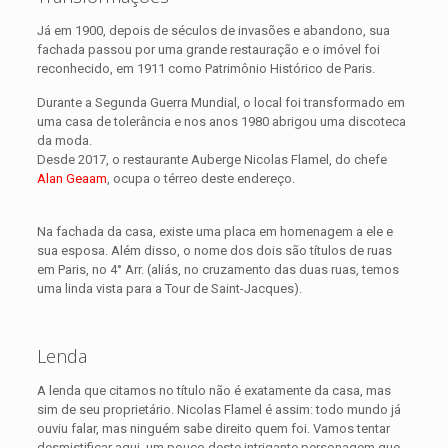
Já em 1900, depois de séculos de invasões e abandono, sua
fachada passou por uma grande restauração e o imóvel foi
reconhecido, em 1911 como Patrimônio Histórico de Paris.
Durante a Segunda Guerra Mundial, o local foi transformado em
uma casa de tolerância e nos anos 1980 abrigou uma discoteca
da moda.
Desde 2017, o restaurante Auberge Nicolas Flamel, do chefe
Alan Geaam
, ocupa o térreo deste endereço.
Na fachada da casa, existe uma placa em homenagem a ele e
sua esposa. Além disso, o nome dos dois são títulos de ruas
em Paris, no 4° Arr. (aliás, no cruzamento das duas ruas, temos
uma linda vista para a Tour de Saint-Jacques).
Lenda
A lenda que citamos no título não é exatamente da casa, mas
sim de seu proprietário. Nicolas Flamel é assim: todo mundo já
ouviu falar, mas ninguém sabe direito quem foi. Vamos tentar
desmistificar aqui, um pouco deste intrigante personagem que