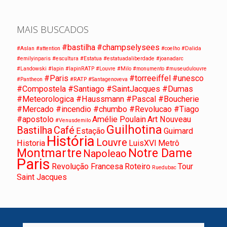
MAIS BUSCADOS
#bastilha
#champselysees
#Aslan
#attention
#coelho
#Dalida
#emilyinparis
#escultura
#Estatua
#estatuadaliberdade
#joanadarc
#Landowski
#lapin
#lapinRATP
#Louvre
#Milo
#monumento
#museudulouvre
#Paris
#torreeiffel
#unesco
#Pantheon
#RATP
#Santagenoveva
#Compostela #Santiago #SaintJacques #Dumas
#Meteorologica #Haussmann #Pascal #Boucherie
#Mercado #incendio #chumbo #Revolucao #Tiago
#apostolo
Amélie Poulain
Art Nouveau
#Venusdemilo
Guilhotina
Bastilha
Café
Estação
Guimard
História
Louvre
Historia
LuisXVI
Metrô
Montmartre
Notre Dame
Napoleao
Paris
Revolução Francesa
Roteiro
Tour
Ruedubac
Saint Jacques