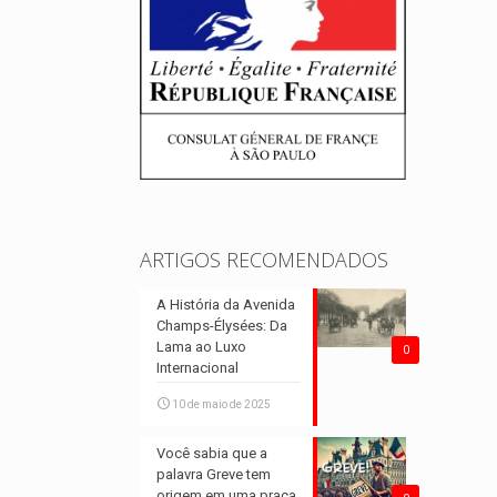
ARTIGOS RECOMENDADOS
A História da Avenida
Champs-Élysées: Da
Lama ao Luxo
0
Internacional
10 de maio de 2025
Você sabia que a
palavra Greve tem
origem em uma praça