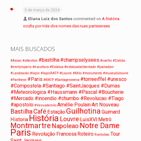
5 de março de 2024
Eliana Luiz dos Santos
commented on
A história
oculta por trás dos nomes das ruas parisienses
MAIS BUSCADOS
#bastilha
#champselysees
#Aslan
#attention
#coelho
#Dalida
#emilyinparis
#escultura
#Estatua
#estatuadaliberdade
#joanadarc
#Landowski
#lapin
#lapinRATP
#Louvre
#Milo
#monumento
#museudulouvre
#Paris
#torreeiffel
#unesco
#Pantheon
#RATP
#Santagenoveva
#Compostela #Santiago #SaintJacques #Dumas
#Meteorologica #Haussmann #Pascal #Boucherie
#Mercado #incendio #chumbo #Revolucao #Tiago
#apostolo
Amélie Poulain
Art Nouveau
#Venusdemilo
Guilhotina
Bastilha
Café
Estação
Guimard
História
Louvre
Historia
LuisXVI
Metrô
Montmartre
Notre Dame
Napoleao
Paris
Revolução Francesa
Roteiro
Tour
Ruedubac
Saint Jacques