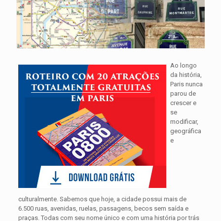
Ao longo
da história,
Paris nunca
parou de
crescer e
se
modificar,
geográfica
e
culturalmente. Sabemos que hoje, a cidade possui mais de
6.500 ruas, avenidas, ruelas, passagens, becos sem saída e
praças. Todas com seu nome único e com uma história por trás