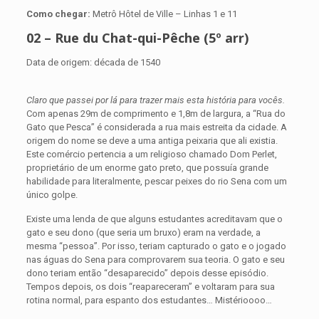
Como chegar:
Metrô Hôtel de Ville – Linhas 1 e 11
02 – Rue du Chat-qui-Pêche (5º arr)
Data de origem: década de 1540
Claro que passei por lá para trazer mais esta história para vocês.
Com apenas 29m de comprimento e 1,8m de largura, a “Rua do
Gato que Pesca” é considerada a rua mais estreita da cidade. A
origem do nome se deve a uma antiga peixaria que ali existia.
Este comércio pertencia a um religioso chamado Dom Perlet,
proprietário de um enorme gato preto, que possuía grande
habilidade para literalmente, pescar peixes do rio Sena com um
único golpe.
Existe uma lenda de que alguns estudantes acreditavam que o
gato e seu dono (que seria um bruxo) eram na verdade, a
mesma “pessoa”. Por isso, teriam capturado o gato e o jogado
nas águas do Sena para comprovarem sua teoria. O gato e seu
dono teriam então “desaparecido” depois desse episódio.
Tempos depois, os dois “reapareceram” e voltaram para sua
rotina normal, para espanto dos estudantes… Mistérioooo…