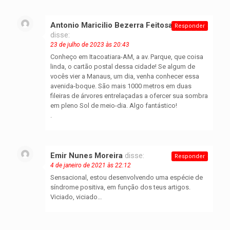
Antonio Maricilio Bezerra Feitosa Mendes
Responder
disse:
23 de julho de 2023 às 20:43
Conheço em Itacoatiara-AM, a av. Parque, que coisa
linda, o cartão postal dessa cidade! Se algum de
vocês vier a Manaus, um dia, venha conhecer essa
avenida-boque. São mais 1000 metros em duas
fileiras de árvores entrelaçadas a ofercer sua sombra
em pleno Sol de meio-dia. Algo fantástico!
.
Emir Nunes Moreira
disse:
Responder
4 de janeiro de 2021 às 22:12
Sensacional, estou desenvolvendo uma espécie de
síndrome positiva, em função dos teus artigos.
Viciado, viciado…