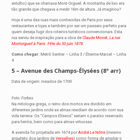
entulho) que se chamava Mont-Orgueil. A montanha de lixo era
tão grande que chegava a medir 16m de altura. Já imaginou?
Hoje é uma das ruas mais conhecidas de Paris por seus
restaurantes e lojas e também por ser um passeio perfeito para
quem deseja fugir dos roteiros turísticos convencionais. Esta
rua serviu de inspiração para a obra de
Claude Monet
,
La rue
Montorgueil à Paris. Fête du 30 juin 1878
.
Como chegar:
Metrô Sentier – Linha 3 / Étienne Marcel – Linha
4
5 – Avenue des Champs-Élysées (8º arr)
Data de origem: meados de 1709
Foto: Forbes
Na mitologia grega, o reino dos mortos era dividido em
diferentes jardins onde as almas residiam de acordo com sua
vida terrena. Os “Campos Elíseos” seriam o paraíso reservado
para heróis, bem como para almas virtuosas.
A avenida foi projetada em 1674 por
André Le Nôtre
(mesmo
arquiteto dos jardins de
Versalhes
) como forma de ampliar o