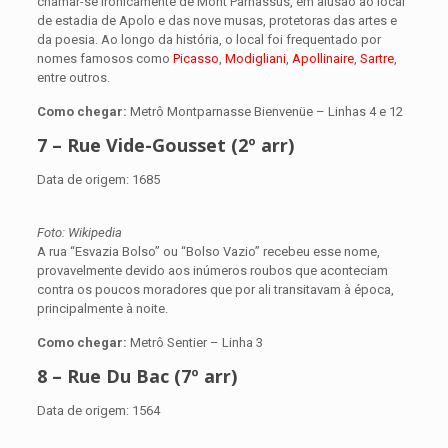
chamar-se ironicamente de Mont Parnassus, em alusão ao local
de estadia de Apolo e das nove musas, protetoras das artes e
da poesia. Ao longo da história, o local foi frequentado por
nomes famosos como
Picasso
,
Modigliani
,
Apollinaire
,
Sartre
,
entre outros.
Como chegar:
Metrô Montparnasse Bienvenüe – Linhas 4 e 12
7 – Rue Vide-Gousset (2º arr)
Data de origem: 1685
Foto: Wikipedia
A rua “Esvazia Bolso” ou “Bolso Vazio” recebeu esse nome,
provavelmente devido aos inúmeros roubos que aconteciam
contra os poucos moradores que por ali transitavam à época,
principalmente à noite.
Como chegar:
Metrô Sentier – Linha 3
8 – Rue Du Bac (7º arr)
Data de origem: 1564