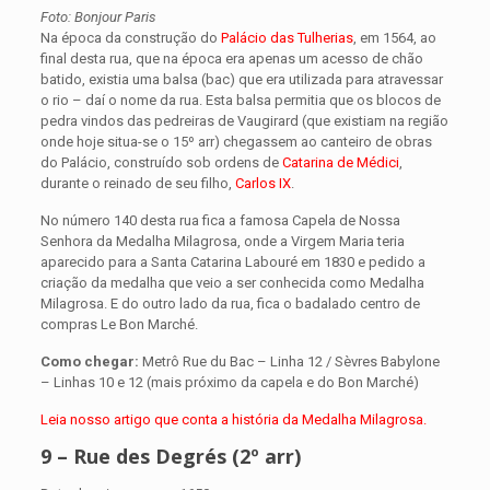
Foto: Bonjour Paris
Na época da construção do
Palácio das Tulherias
, em 1564, ao
final desta rua, que na época era apenas um acesso de chão
batido, existia uma balsa (bac) que era utilizada para atravessar
o rio – daí o nome da rua. Esta balsa permitia que os blocos de
pedra vindos das pedreiras de Vaugirard (que existiam na região
onde hoje situa-se o 15º arr) chegassem ao canteiro de obras
do Palácio, construído sob ordens de
Catarina de Médici
,
durante o reinado de seu filho,
Carlos IX
.
No número 140 desta rua fica a famosa Capela de Nossa
Senhora da Medalha Milagrosa, onde a Virgem Maria teria
aparecido para a Santa Catarina Labouré em 1830 e pedido a
criação da medalha que veio a ser conhecida como Medalha
Milagrosa. E do outro lado da rua, fica o badalado centro de
compras Le Bon Marché.
Como chegar:
Metrô Rue du Bac – Linha 12 / Sèvres Babylone
– Linhas 10 e 12 (mais próximo da capela e do Bon Marché)
Leia nosso artigo que conta a história da Medalha Milagrosa.
9 – Rue des Degrés (2º arr)