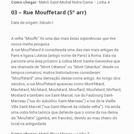
Como chegar:
Metrô Saint-Michel Notre Dame – Linha 4
03 – Rue Mouffetard (5º arr)
Data de origem: Século I
A velha “Mouffe” foi uma das mais belas experiências que tive
nessa minha pesquisa.
A rue Mouffetard é considerada uma das vias mais antigas de
Paris e ligava Lutécia (antigo nome de Paris) à Roma. Esta via
percorre uma área próximo à colina Mont Sainte-Geneviève que
era chamada de “Mont Cétarius” ou “Mont Cetardus” desde os
tempos romanos; muitos historiadores consideram
“Mouffetard” uma derivação desse nome antigo. Ao longo dos
séculos, a rue Mouffetard apareceu como Montfétard,
Maufetard, Mofetard, Moufetard, Mouflard, Moufetard, Moftard,
Mostard e também rue Saint-Marcel, rue du Faubourg Saint-
Marceau (“rua do subúrbio Saint-Marceau”) e rue de la Vieille
Ville Saint-Marcel (“rua Saint-Marcel da cidade velha”). Há ainda
uma outra linha teórica que defende que o nome da rua deriva
de “Moufette” (gambá, em francês), devido ao mau cheiro do
local na antiguidade.
Como chegar:
Metrô Place Monge – Linha 7