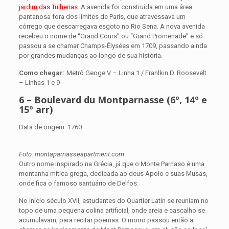
jardim das Tulherias
. A avenida foi construída em uma área
pantanosa fora dos limites de Paris, que atravessava um
córrego que descarregava esgoto no Rio Sena. A nova avenida
recebeu o nome de “Grand Cours” ou “Grand Promenade” e só
passou a se chamar Champs-Élysées em 1709, passando ainda
por grandes mudanças ao longo de sua história.
Como chegar:
Metrô Geoge V – Linha 1 / Franlkin D. Roosevelt
– Linhas 1 e 9
6 – Boulevard du Montparnasse (6º, 14º e
15º arr)
Data de origem: 1760
Foto: montaparnasseapartment.com
Outro nome inspirado na Grécia, já que o Monte Parnaso é uma
montanha mítica grega, dedicada ao deus Apolo e suas Musas,
onde fica o famoso santuário de Delfos.
No início século XVII, estudantes do Quartier Latin se reuniam no
topo de uma pequena colina artificial, onde areia e cascalho se
acumulavam, para recitar poemas. O morro passou então a