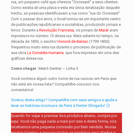
rua, um pequeno café que oferecia “Croissant” a seus clientes.
Como existia ali uma placa e esta era única sinalização daquele
trecho, as pessoas identificavam a rua como “rua do Croissant”.
Com o passar dos anos, o local tornou-se um importante centro
de publicações republicanas e socialistas, produzindo jornais e
livros. Durante a
Revolução Francesa
, os jornais de
Marat
eram
impressos no número 13 dessa rua. Mais adiante no tempo, na
década de 1850, o escritor
Honoré de Balzac
(1799-1850)
frequentou muito esta rua durante o processo de publicação de
sua obra
La Comédie Humaine
, que fora impresso em uma das
gráficas dessa rua.
Como chegar:
Metrô Sentier – Linha 3
Você conhece algum outro nome de rua curioso em Paris que
não está em nossa lista? Compartilhe conosco nos
comentários!
Gostou deste artigo? Compartilhe com seus amigos e ajude a
levar as histórias incomuns de Paris à frente! Obrigado! 🙂
Quando for viajar e precisar dos produtos abaixo, compre por
aqui. Você não paga nada a mais por isso e desta forma, nós
recebemos uma pequena comissão por ítem vendido. Nossa
equipe já testou e aprovou todos os produtos aqui citados e