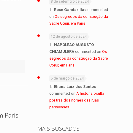
8 de setembro de 2024
Rose Gandarillas
commented
on
Os segredos da construção da
Sacré Cœur, em Paris
12 de agosto de 2024
NAPOLEAO AUGUSTO
CHIAMULERA
commented on
Os
segredos da construção da Sacré
Cœur, em Paris
5 de março de 2024
Eliana Luiz dos Santos
commented on
A história oculta
por trás dos nomes das ruas
parisienses
m Paris
MAIS BUSCADOS