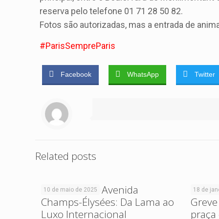
reserva pelo telefone 01 71 28 50 82.
Fotos são autorizadas, mas a entrada de animai
‪#‎ParisSempreParis‬
Facebook
WhatsApp
Twitter
Related posts
A História da Avenida
Você s
10 de maio de 2025
18 de jan
Champs-Élysées: Da Lama ao
Greve
Luxo Internacional
praça 