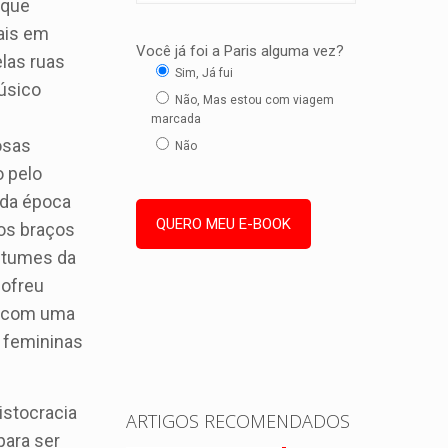
 que
ais em
Você já foi a Paris alguma vez?
las ruas
Sim, Já fui
músico
Não, Mas estou com viagem
marcada
osas
Não
o pelo
 da época
Dos braços
ostumes da
sofreu
da com uma
s femininas
stocracia
ARTIGOS RECOMENDADOS
para ser