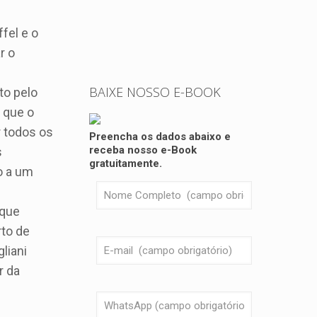
fel e o
r o
BAIXE NOSSO E-BOOK
to pelo
 que o
r todos os
Preencha os dados abaixo e
receba nosso e-Book
s
gratuitamente.
o a um
 que
rto de
liani
r da