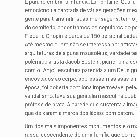
E para relembrar a infância, La Fontaine. Qual
emocionou a garotada de várias gerações mex
gente para transmitir suas mensagens, tem o 
do cemitério, encontramos os sepulcros do poe
Frédéric Chopin e cerca de 150 personalidade
Até mesmo quem não se interessa por artistas,
arquiteturas de alguns mausoléus, verdadeiras
polêmico artista Jacob Epstein, pioneiro na e
com o “Anjo”, escultura parecida a um Deus g
encostados ao corpo, sobressaem as asas em v
época, foi coberta com lona impermeável pel
vandalismo, teve sua genitália masculina que
prótese de prata. A parede que sustenta a im
que deixaram a marca dos lábios com batom.
Um dos mais imponentes monumentos é o maus
russa, descendente de uma família que comerci