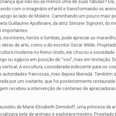
 a criança que não leu ao menos uma de suas fábulas? Ele,
endo com o imaginário infantil e transformando os anim
jazigo ao lado de Molière. Caminhando um pouco mais pe
ta Guillaume Apollinaire, da atriz Simone Signoret, do 
s importantes.
 escritores, heróis e tumbas, pode apreciar as maravilh
 obras de arte, como o do escritor Oscar Wilde. Projetad
scultura moderna no Reino Unido, ele chocou a sociedade
rego ou egípcio em posição de “voo”, mas em levitação. 
ertical. A escultura, considerada indecente para os c
as autoridades francesas, mas depois liberada. Também 
brada por um visitante, que foi posteriormente restaura
agem recebeu a intervenção de centenas de apreciadora
oléu de Marie-Elisabeth Demidoff, uma princesa da ari
alizava pele de animais e explorava minério. Projetado 