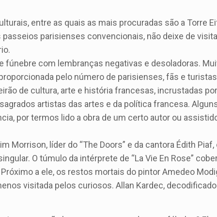
lturais, entre as quais as mais procuradas são a Torre Eif
passeios parisienses convencionais, não deixe de visita
io.
e fúnebre com lembranças negativas e desoladoras. Mui
roporcionada pelo número de parisienses, fãs e turistas
rão de cultura, arte e história francesas, incrustadas po
agrados artistas das artes e da política francesa. Algun
a, por termos lido a obra de um certo autor ou assistid
im Morrison, líder do “The Doors” e da cantora Édith Piaf,
ngular. O túmulo da intérprete de “La Vie En Rose” cobe
 Próximo a ele, os restos mortais do pintor Amedeo Modig
nos visitada pelos curiosos. Allan Kardec, decodificado