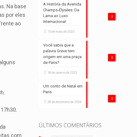
A História da Avenida
as. Na base
Champs-Élysées: Da
as por eles
Lama ao Luxo
0
Internacional
frente ao
10 de maio de 2025
Você sabia que a
palavra Greve tem
origem em uma praça
0
 alguns
de Paris?
18 de janeiro de 2025
Um conto de Natal em
h.
Paris
0
28 de dezembro de 2024
 17h30.
ÚLTIMOS COMENTÁRIOS
ada
eitas com