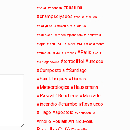
#bastilha
#Aslan
#attention
#champselysees
#coelho
#Dalida
#emilyinparis
#escultura
#Estatua
#estatuadaliberdade
#joanadarc
#Landowski
#lapin
#lapinRATP
#Louvre
#Milo
#monumento
#Paris
#museudulouvre
#Pantheon
#RATP
#torreeiffel
#unesco
#Santagenoveva
#Compostela #Santiago
#SaintJacques #Dumas
#Meteorologica #Haussmann
#Pascal #Boucherie #Mercado
#incendio #chumbo #Revolucao
#Tiago #apostolo
#Venusdemilo
Amélie Poulain
Art Nouveau
Bastilha
Café