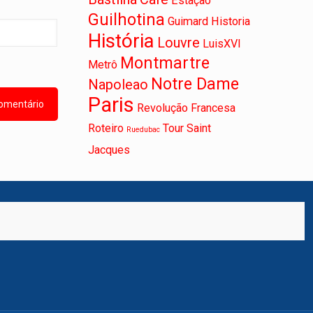
Estação
Guilhotina
Guimard
Historia
História
Louvre
LuisXVI
Montmartre
Metrô
Notre Dame
Napoleao
Paris
Revolução Francesa
Roteiro
Tour Saint
Ruedubac
Jacques