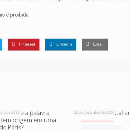
s é proibida.
Pinterest
LinkedIn
Email
abia que a palavra
Um conto de Natal e
eiro de 2025
28 de dezembro de 2024
 tem origem em uma
de Paris?