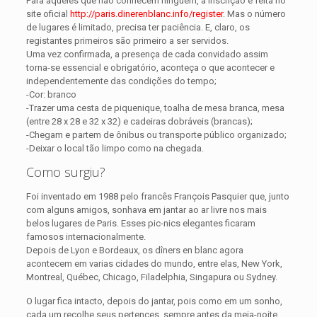
Para aqueles que não conhecem ninguém, a inscrição é feita no
site oficial
http://paris.dinerenblanc.info/register
. Mas o número
de lugares é limitado, precisa ter paciência. E, claro, os
registantes primeiros são primeiro a ser servidos.
Uma vez confirmada, a presença de cada convidado assim
torna-se essencial e obrigatório, aconteça o que acontecer e
independentemente das condições do tempo;
-Cor: branco
-Trazer uma cesta de piquenique, toalha de mesa branca, mesa
(entre 28 x 28 e 32 x 32) e cadeiras dobráveis (brancas);
-Chegam e partem de ônibus ou transporte público organizado;
-Deixar o local tão limpo como na chegada.
Como surgiu?
Foi inventado em 1988 pelo francês François Pasquier que, junto
com alguns amigos, sonhava em jantar ao ar livre nos mais
belos lugares de Paris. Esses pic-nics elegantes ficaram
famosos internacionalmente.
Depois de Lyon e Bordeaux, os dîners en blanc agora
acontecem em varias cidades do mundo, entre elas, New York,
Montreal, Québec, Chicago, Filadelphia, Singapura ou Sydney.
O lugar fica intacto, depois do jantar, pois como em um sonho,
cada um recolhe seus pertences, sempre antes da meia-noite.