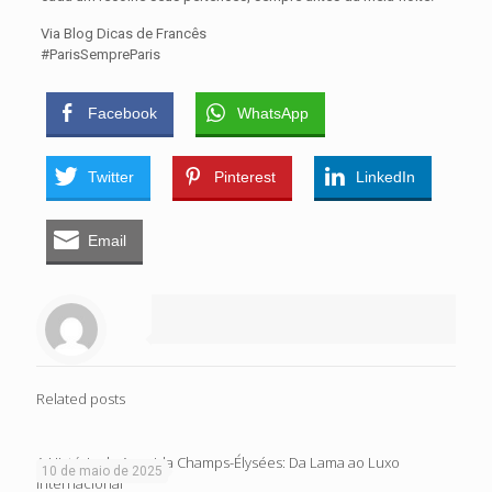
Via Blog Dicas de Francês
‪#‎ParisSempreParis‬
Facebook
WhatsApp
Twitter
Pinterest
LinkedIn
Email
Related posts
A História da Avenida Champs-Élysées: Da Lama ao Luxo
10 de maio de 2025
Internacional