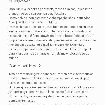
10.000 pessoas.
Cada um leva cadeiras dobráveis, mesas, toalhas, louça (tudo
branco), velas e sua comida para festejar….
Como bebida, somente vinho e champanhe são autorizados.
Cerveja e álcool forte são proibidos.
Evento chique e secreto, o jantar branco acontece anualmente
em Paris em junho. Mas como integrar a lista de convidados?
O recrutamento é feito através do boca-a-boca: “líderes” de um
grupo transmitem todas as instruções necessárias, por telefone,
mensagem de texto ou e-mail. Em menos de 10 minutos,
milhares de pessoas em branco invadem um lugar de capital
para virar durante três horas em um de maior piquenique do
mundo.
Como participar?
A maneira mais segura é conhecer um membro e se beneficiar
do seu patrocínio. Sinta-se livre para usar redes sociais para
entrar em contato com eles!
Uma vez que você é um membro, você será convidado para os
jantares seguintes. Por outro lado, se você abandoná-lo no
último minuto, você será registrado em uma lista negra de
permanentemente…