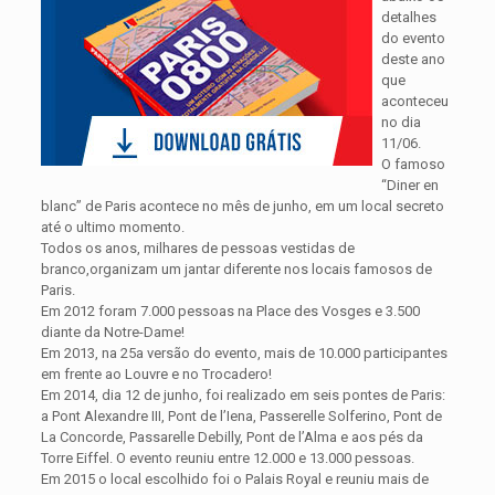
detalhes
do evento
deste ano
que
aconteceu
no dia
11/06.
O famoso
“Diner en
blanc” de Paris acontece no mês de junho, em um local secreto
até o ultimo momento.
Todos os anos, milhares de pessoas vestidas de
branco,organizam um jantar diferente nos locais famosos de
Paris.
Em 2012 foram 7.000 pessoas na Place des Vosges e 3.500
diante da Notre-Dame!
Em 2013, na 25a versão do evento, mais de 10.000 participantes
em frente ao Louvre e no Trocadero!
Em 2014, dia 12 de junho, foi realizado em seis pontes de Paris:
a Pont Alexandre III, Pont de l’Iena, Passerelle Solferino, Pont de
La Concorde, Passarelle Debilly, Pont de l’Alma e aos pés da
Torre Eiffel. O evento reuniu entre 12.000 e 13.000 pessoas.
Em 2015 o local escolhido foi o Palais Royal e reuniu mais de