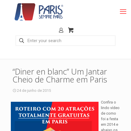
“Diner en blanc” Um Jantar
Cheio de Charme em Paris
24 de junho de 2015
Confira o
lindo vídeo
de como
foi a festa
em 2014 e
abaixo os