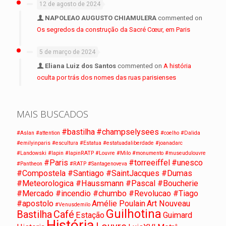
12 de agosto de 2024
NAPOLEAO AUGUSTO CHIAMULERA
commented on
Os segredos da construção da Sacré Cœur, em Paris
5 de março de 2024
Eliana Luiz dos Santos
commented on
A história
oculta por trás dos nomes das ruas parisienses
MAIS BUSCADOS
#bastilha
#champselysees
#Aslan
#attention
#coelho
#Dalida
#emilyinparis
#escultura
#Estatua
#estatuadaliberdade
#joanadarc
#Landowski
#lapin
#lapinRATP
#Louvre
#Milo
#monumento
#museudulouvre
#Paris
#torreeiffel
#unesco
#Pantheon
#RATP
#Santagenoveva
#Compostela #Santiago #SaintJacques #Dumas
#Meteorologica #Haussmann #Pascal #Boucherie
#Mercado #incendio #chumbo #Revolucao #Tiago
#apostolo
Amélie Poulain
Art Nouveau
#Venusdemilo
Guilhotina
Bastilha
Café
Estação
Guimard
História