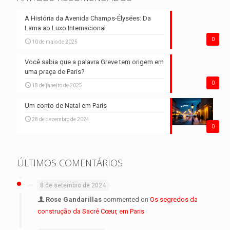
A História da Avenida Champs-Élysées: Da
Lama ao Luxo Internacional
0
10 de maio de 2025
Você sabia que a palavra Greve tem origem em
uma praça de Paris?
0
18 de janeiro de 2025
Um conto de Natal em Paris
28 de dezembro de 2024
0
ÚLTIMOS COMENTÁRIOS
8 de setembro de 2024
Rose Gandarillas
commented on
Os segredos da
construção da Sacré Cœur, em Paris