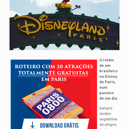
O relato
de um
brasileiro
na Disney
de Paris,
num
passeio
de um dia
Sempre
recebo
sugestões
de artigos