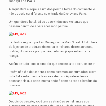
DisneyLand Paris
A arquitetura européia é um dos pontos fortes do continente, e
não poderia ser diferente na entrada da Disneyland Paris.
Um grandioso hotel, dá as boas vindas aos visitantes que
passam dentro dele para acessar o parque.
Lá dentro segue o padrão Disney, com a Main Street U.S.A. cheia
de lojinhas de produtos da marca, e milhares de restaurantes,
bistrôs, doceiras e porque não padarias, já que estamos na
França.
Ao fim de tudo isso, o símbolo que encanta a todos: O castelo!
Porém não é o da Cinderela como estamos acostumados, e sim
o da Bella Adormecida. Neste castelo você pode inclusive
passear pela sua parte interna onde é contada toda a história da
princesa.
Depois do castelo, você tem as atrações semelhantes aos
outros parques, como Piratas do Caribe, Bih Thunder Mountain,