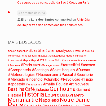
Os segredos da construção da Sacré Cœur, em Paris
5 de março de 2024
Eliana Luiz dos Santos
commented on
A história
oculta por trás dos nomes das ruas parisienses
MAIS BUSCADOS
#bastilha
#champselysees
#Aslan
#attention
#coelho
#Dalida
#emilyinparis
#escultura
#Estatua
#estatuadaliberdade
#joanadarc
#Landowski
#lapin
#lapinRATP
#Louvre
#Milo
#monumento
#museudulouvre
#Paris
#torreeiffel
#unesco
#Pantheon
#RATP
#Santagenoveva
#Compostela #Santiago #SaintJacques #Dumas
#Meteorologica #Haussmann #Pascal #Boucherie
#Mercado #incendio #chumbo #Revolucao #Tiago
#apostolo
Amélie Poulain
Art Nouveau
#Venusdemilo
Guilhotina
Bastilha
Café
Estação
Guimard
História
Louvre
Historia
LuisXVI
Metrô
Montmartre
Notre Dame
Napoleao
Paris