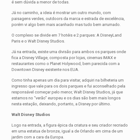
é sem dúvida a menor de todas.
Já no caminho, a ideia é mostrar um outro mundo, com
paisagens verdes, outdoors da marca e estrada de excelência,
porém vi algo bem mais acanhado mas tudo bem arrumado.
O complexo se divide em 7 hotéis e 2 parques: A DisneyLand
Paris e o Walt Disney Studios.
Já na entrada, existe uma divisão para ambos os parques onde
fica a Disney Village, composta por lojas, cinemas IMAX e
restaurantes como o Planet Holywood, bem parecida com a
Downtown Disney existente nos EUA.
Como tinha apenas um dia para visitar, adquiri na bilheteria um
ingresso que vale para os dois parques e fui aconselhado pela
responsável começar pelo menor, Walt Disney Studios, já que
estamos no “verão” europeu e os dias são bem mais longos
nesta estação, deixando, portanto, a Disney por último.
Walt Disney Studios
Logo na entrada, a figura épica da criatura e seu criador recriado
em uma estatua de bronze, igual a de Orlando em cima de um
jardim com a cara da Europa.