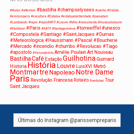
#bastilha
#champselysees
#Aslan
#attention
#coelho
#Dalida
#emilyinparis
#escultura
#Estatua
#estatuadaliberdade
#joanadarc
#Landowski
#lapin
#lapinRATP
#Louvre
#Milo
#monumento
#museudulouvre
#Paris
#torreeiffel
#unesco
#Pantheon
#RATP
#Santagenoveva
#Compostela #Santiago #SaintJacques #Dumas
#Meteorologica #Haussmann #Pascal #Boucherie
#Mercado #incendio #chumbo #Revolucao #Tiago
#apostolo
Amélie Poulain
Art Nouveau
#Venusdemilo
Guilhotina
Bastilha
Café
Estação
Guimard
História
Louvre
Historia
LuisXVI
Metrô
Montmartre
Notre Dame
Napoleao
Paris
Revolução Francesa
Roteiro
Tour
Ruedubac
Saint Jacques
Últimas do Instagram
@parissempreparis