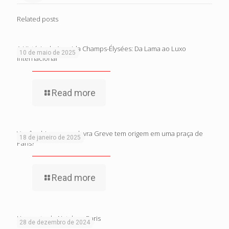
Related posts
A História da Avenida Champs-Élysées: Da Lama ao Luxo
10 de maio de 2025
Internacional
Read more
Você sabia que a palavra Greve tem origem em uma praça de
18 de janeiro de 2025
Paris?
Read more
Um conto de Natal em Paris
28 de dezembro de 2024