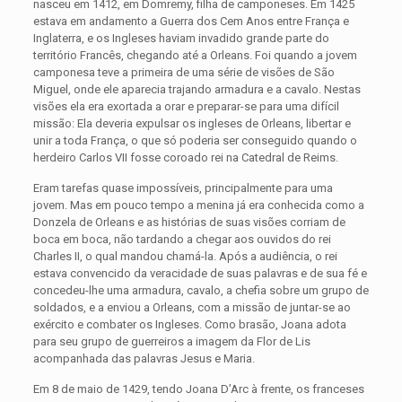
nasceu em 1412, em Domremy, filha de camponeses. Em 1425
estava em andamento a Guerra dos Cem Anos entre França e
Inglaterra, e os Ingleses haviam invadido grande parte do
território Francês, chegando até a Orleans. Foi quando a jovem
camponesa teve a primeira de uma série de visões de São
Miguel, onde ele aparecia trajando armadura e a cavalo. Nestas
visões ela era exortada a orar e preparar-se para uma difícil
missão: Ela deveria expulsar os ingleses de Orleans, libertar e
unir a toda França, o que só poderia ser conseguido quando o
herdeiro Carlos VII fosse coroado rei na Catedral de Reims.
Eram tarefas quase impossíveis, principalmente para uma
jovem. Mas em pouco tempo a menina já era conhecida como a
Donzela de Orleans e as histórias de suas visões corriam de
boca em boca, não tardando a chegar aos ouvidos do rei
Charles II, o qual mandou chamá-la. Após a audiência, o rei
estava convencido da veracidade de suas palavras e de sua fé e
concedeu-lhe uma armadura, cavalo, a chefia sobre um grupo de
soldados, e a enviou a Orleans, com a missão de juntar-se ao
exército e combater os Ingleses. Como brasão, Joana adota
para seu grupo de guerreiros a imagem da Flor de Lis
acompanhada das palavras Jesus e Maria.
Em 8 de maio de 1429, tendo Joana D’Arc à frente, os franceses