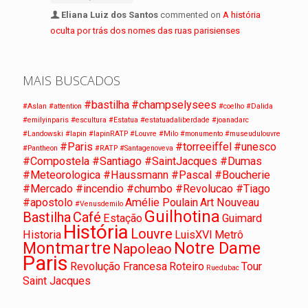
Eliana Luiz dos Santos
commented on
A história
oculta por trás dos nomes das ruas parisienses
MAIS BUSCADOS
#bastilha
#champselysees
#Aslan
#attention
#coelho
#Dalida
#emilyinparis
#escultura
#Estatua
#estatuadaliberdade
#joanadarc
#Landowski
#lapin
#lapinRATP
#Louvre
#Milo
#monumento
#museudulouvre
#Paris
#torreeiffel
#unesco
#Pantheon
#RATP
#Santagenoveva
#Compostela #Santiago #SaintJacques #Dumas
#Meteorologica #Haussmann #Pascal #Boucherie
#Mercado #incendio #chumbo #Revolucao #Tiago
#apostolo
Amélie Poulain
Art Nouveau
#Venusdemilo
Guilhotina
Bastilha
Café
Estação
Guimard
História
Louvre
Historia
LuisXVI
Metrô
Montmartre
Notre Dame
Napoleao
Paris
Revolução Francesa
Roteiro
Tour
Ruedubac
Saint Jacques