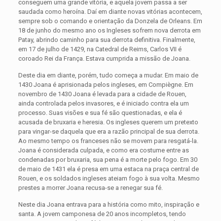
conseguem uma grande vitória, e aquela jovem passa a ser
saudada como heroína. Daí em diante novas vitórias acontecem,
sempre sob o comando e orientação da Donzela de Orleans. Em
18 de junho do mesmo ano os Ingleses sofrem nova derrota em
Patay, abrindo caminho para sua derrota definitiva. Finalmente,
em 17 de julho de 1429, na Catedral de Reims, Carlos VII é
coroado Rei da França. Estava cumprida a missão de Joana.
Deste dia em diante, porém, tudo começa a mudar. Em maio de
1430 Joana é aprisionada pelos ingleses, em Compiègne. Em
novembro de 1430 Joana é levada para a cidade de Rouen,
ainda controlada pelos invasores, e é iniciado contra ela um
processo. Suas visões e sua fé são questionadas, e ela é
acusada de bruxaria e heresia. Os ingleses querem um pretexto
para vingar-se daquela que era a razão principal de sua derrota.
Ao mesmo tempo os franceses não se movem para resgatá-la.
Joana é considerada culpada, e como era costume entre as
condenadas por bruxaria, sua pena é a morte pelo fogo. Em 30
de maio de 1431 ela é presa em uma estaca na praça central de
Rouen, e os soldados ingleses ateiam fogo à sua volta. Mesmo
prestes a morrer Joana recusa-se a renegar sua fé.
Neste dia Joana entrava para a história como mito, inspiração e
santa. A jovem camponesa de 20 anos incompletos, tendo