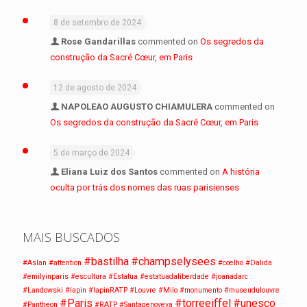
8 de setembro de 2024
Rose Gandarillas
commented on
Os segredos da
construção da Sacré Cœur, em Paris
12 de agosto de 2024
NAPOLEAO AUGUSTO CHIAMULERA
commented on
Os segredos da construção da Sacré Cœur, em Paris
5 de março de 2024
Eliana Luiz dos Santos
commented on
A história
oculta por trás dos nomes das ruas parisienses
MAIS BUSCADOS
#bastilha
#champselysees
#Aslan
#attention
#coelho
#Dalida
#emilyinparis
#escultura
#Estatua
#estatuadaliberdade
#joanadarc
#Landowski
#lapin
#lapinRATP
#Louvre
#Milo
#monumento
#museudulouvre
#Paris
#torreeiffel
#unesco
#Pantheon
#RATP
#Santagenoveva