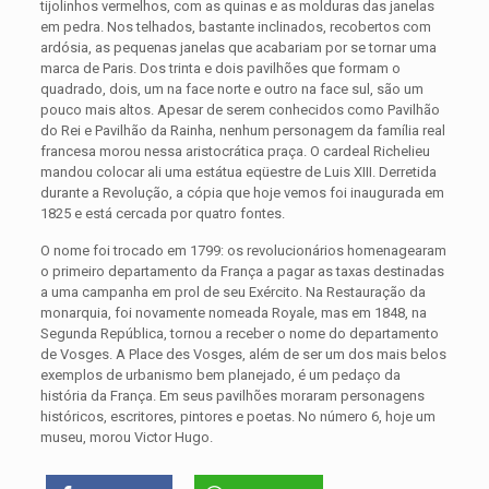
tijolinhos vermelhos, com as quinas e as molduras das janelas
em pedra. Nos telhados, bastante inclinados, recobertos com
ardósia, as pequenas janelas que acabariam por se tornar uma
marca de Paris. Dos trinta e dois pavilhões que formam o
quadrado, dois, um na face norte e outro na face sul, são um
pouco mais altos. Apesar de serem conhecidos como Pavilhão
do Rei e Pavilhão da Rainha, nenhum personagem da família real
francesa morou nessa aristocrática praça. O cardeal Richelieu
mandou colocar ali uma estátua eqüestre de Luis XIII. Derretida
durante a Revolução, a cópia que hoje vemos foi inaugurada em
1825 e está cercada por quatro fontes.
O nome foi trocado em 1799: os revolucionários homenagearam
o primeiro departamento da França a pagar as taxas destinadas
a uma campanha em prol de seu Exército. Na Restauração da
monarquia, foi novamente nomeada Royale, mas em 1848, na
Segunda República, tornou a receber o nome do departamento
de Vosges. A Place des Vosges, além de ser um dos mais belos
exemplos de urbanismo bem planejado, é um pedaço da
história da França. Em seus pavilhões moraram personagens
históricos, escritores, pintores e poetas. No número 6, hoje um
museu, morou Victor Hugo.