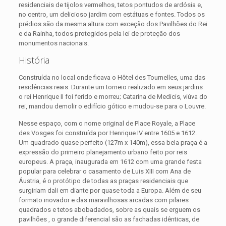
residenciais de tijolos vermelhos, tetos pontudos de ardósia e,
no centro, um delicioso jardim com estátuas e fontes. Todos os
prédios são da mesma altura com exceção dos Pavilhões do Rei
e da Rainha, todos protegidos pela lei de proteção dos
monumentos nacionais.
História
Construída no local onde ficava o Hôtel des Tournelles, uma das
residências reais. Durante um torneio realizado em seus jardins
o rei Henrique II foi ferido e morreu; Catarina de Medicis, viúva do
rei, mandou demolir o edifício gótico e mudou-se para o Louvre.
Nesse espaço, com o nome original de Place Royale, a Place
des Vosges foi construída por Henrique IV entre 1605 e 1612.
Um quadrado quase perfeito (127m x 140m), essa bela praça é a
expressão do primeiro planejamento urbano feito por reis
europeus. A praça, inaugurada em 1612 com uma grande festa
popular para celebrar o casamento de Luis XIII com Ana de
Áustria, é o protótipo de todas as praças residenciais que
surgiriam dali em diante por quase toda a Europa. Além de seu
formato inovador e das maravilhosas arcadas com pilares
quadrados e tetos abobadados, sobre as quais se erguem os
pavilhões , o grande diferencial são as fachadas idênticas, de