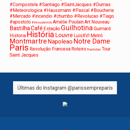
#Compostela #Santiago #SaintJacques #Dumas
#Meteorologica #Haussmann #Pascal #Boucherie
#Mercado #incendio #chumbo #Revolucao #Tiago
#apostolo
Amélie Poulain
Art Nouveau
#Venusdemilo
Guilhotina
Bastilha
Café
Estação
Guimard
História
Louvre
Historia
LuisXVI
Metrô
Montmartre
Notre Dame
Napoleao
Paris
Revolução Francesa
Roteiro
Tour
Ruedubac
Saint Jacques
Últimas do Instagram
@parissempreparis