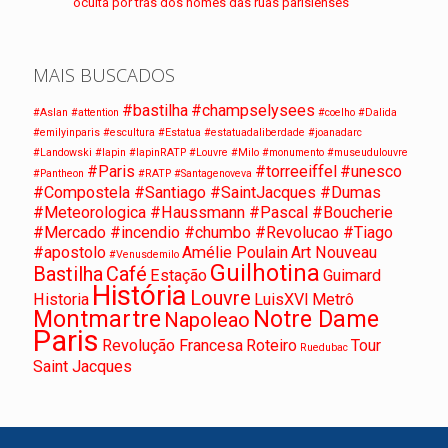
oculta por trás dos nomes das ruas parisienses
MAIS BUSCADOS
#bastilha
#champselysees
#Aslan
#attention
#coelho
#Dalida
#emilyinparis
#escultura
#Estatua
#estatuadaliberdade
#joanadarc
#Landowski
#lapin
#lapinRATP
#Louvre
#Milo
#monumento
#museudulouvre
#Paris
#torreeiffel
#unesco
#Pantheon
#RATP
#Santagenoveva
#Compostela #Santiago #SaintJacques #Dumas
#Meteorologica #Haussmann #Pascal #Boucherie
#Mercado #incendio #chumbo #Revolucao #Tiago
#apostolo
Amélie Poulain
Art Nouveau
#Venusdemilo
Guilhotina
Bastilha
Café
Estação
Guimard
História
Louvre
Historia
LuisXVI
Metrô
Montmartre
Notre Dame
Napoleao
Paris
Revolução Francesa
Roteiro
Tour
Ruedubac
Saint Jacques