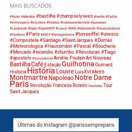
MAIS BUSCADOS
#bastilha
#champselysees
#Aslan
#attention
#coelho
#Dalida
#emilyinparis
#escultura
#Estatua
#estatuadaliberdade
#joanadarc
#Landowski
#lapin
#lapinRATP
#Louvre
#Milo
#monumento
#museudulouvre
#Paris
#torreeiffel
#unesco
#Pantheon
#RATP
#Santagenoveva
#Compostela #Santiago #SaintJacques #Dumas
#Meteorologica #Haussmann #Pascal #Boucherie
#Mercado #incendio #chumbo #Revolucao #Tiago
#apostolo
Amélie Poulain
Art Nouveau
#Venusdemilo
Guilhotina
Bastilha
Café
Estação
Guimard
História
Louvre
Historia
LuisXVI
Metrô
Montmartre
Notre Dame
Napoleao
Paris
Revolução Francesa
Roteiro
Tour
Ruedubac
Saint Jacques
Últimas do Instagram
@parissempreparis