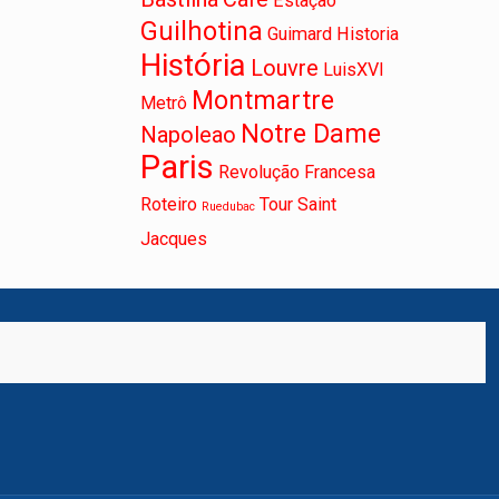
Estação
Guilhotina
Guimard
Historia
História
Louvre
LuisXVI
Montmartre
Metrô
Notre Dame
Napoleao
Paris
Revolução Francesa
Roteiro
Tour Saint
Ruedubac
Jacques