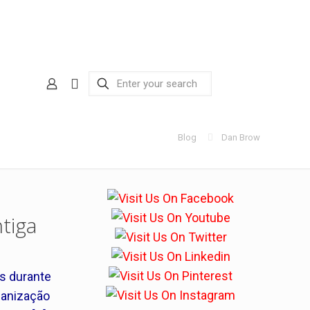
Blog
Dan Brow
tiga
s durante
banização