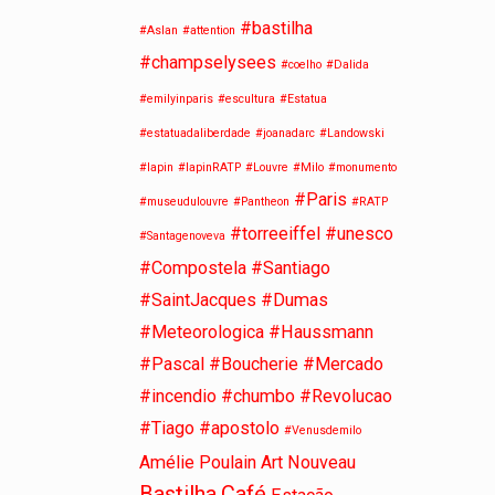
#bastilha
#Aslan
#attention
#champselysees
#coelho
#Dalida
#emilyinparis
#escultura
#Estatua
#estatuadaliberdade
#joanadarc
#Landowski
#lapin
#lapinRATP
#Louvre
#Milo
#monumento
#Paris
#museudulouvre
#Pantheon
#RATP
#torreeiffel
#unesco
#Santagenoveva
#Compostela #Santiago
#SaintJacques #Dumas
#Meteorologica #Haussmann
#Pascal #Boucherie #Mercado
#incendio #chumbo #Revolucao
#Tiago #apostolo
#Venusdemilo
Amélie Poulain
Art Nouveau
Bastilha
Café