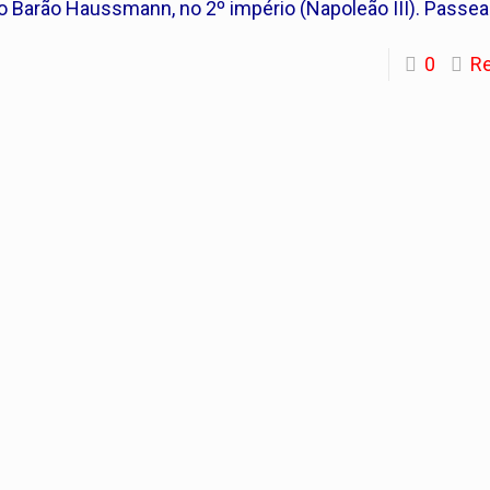
o Barão Haussmann, no 2º império (Napoleão III). Passe
0
R