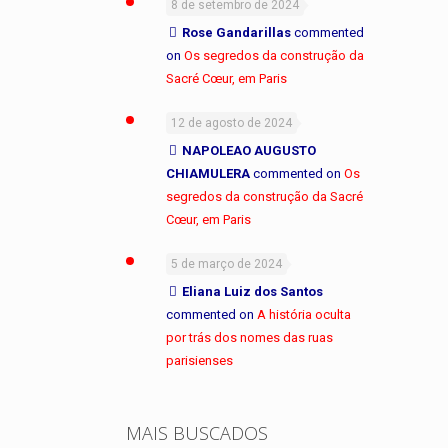
8 de setembro de 2024
Rose Gandarillas
commented
on
Os segredos da construção da
Sacré Cœur, em Paris
12 de agosto de 2024
NAPOLEAO AUGUSTO
CHIAMULERA
commented on
Os
segredos da construção da Sacré
Cœur, em Paris
5 de março de 2024
Eliana Luiz dos Santos
commented on
A história oculta
por trás dos nomes das ruas
parisienses
MAIS BUSCADOS