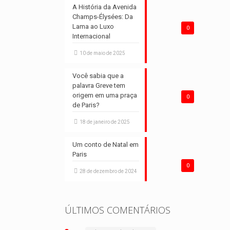
A História da Avenida
Champs-Élysées: Da
Lama ao Luxo
0
Internacional
10 de maio de 2025
Você sabia que a
palavra Greve tem
origem em uma praça
0
de Paris?
18 de janeiro de 2025
Um conto de Natal em
Paris
0
28 de dezembro de 2024
ÚLTIMOS COMENTÁRIOS