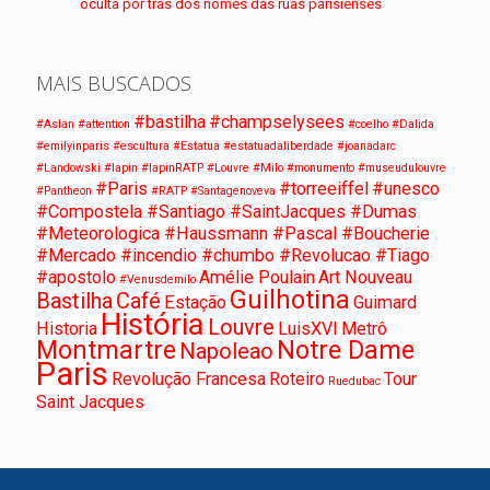
oculta por trás dos nomes das ruas parisienses
MAIS BUSCADOS
#bastilha
#champselysees
#Aslan
#attention
#coelho
#Dalida
#emilyinparis
#escultura
#Estatua
#estatuadaliberdade
#joanadarc
#Landowski
#lapin
#lapinRATP
#Louvre
#Milo
#monumento
#museudulouvre
#Paris
#torreeiffel
#unesco
#Pantheon
#RATP
#Santagenoveva
#Compostela #Santiago #SaintJacques #Dumas
#Meteorologica #Haussmann #Pascal #Boucherie
#Mercado #incendio #chumbo #Revolucao #Tiago
#apostolo
Amélie Poulain
Art Nouveau
#Venusdemilo
Guilhotina
Bastilha
Café
Estação
Guimard
História
Louvre
Historia
LuisXVI
Metrô
Montmartre
Notre Dame
Napoleao
Paris
Revolução Francesa
Roteiro
Tour
Ruedubac
Saint Jacques