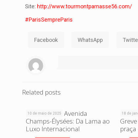
Site:
http://www.tourmontparnasse56.com/
‪#‎ParisSempreParis‬
Facebook
WhatsApp
Twitte
Related posts
A História da Avenida
Você s
10 de maio de 2025
18 de jan
Champs-Élysées: Da Lama ao
Greve
Luxo Internacional
praça 