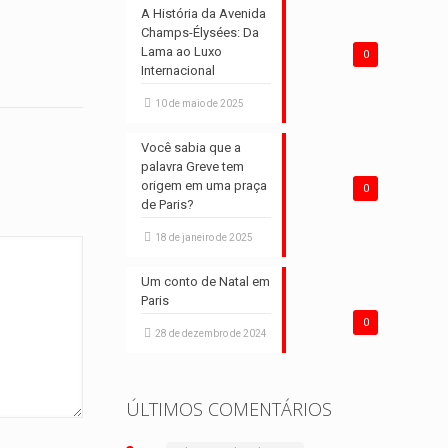
A História da Avenida
Champs-Élysées: Da
Lama ao Luxo
0
Internacional
10 de maio de 2025
Você sabia que a
palavra Greve tem
origem em uma praça
0
de Paris?
18 de janeiro de 2025
Um conto de Natal em
Paris
0
28 de dezembro de 2024
ÚLTIMOS COMENTÁRIOS