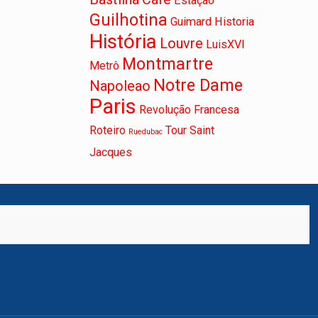
Estação
Guilhotina
Guimard
Historia
História
Louvre
LuisXVI
Montmartre
Metrô
Notre Dame
Napoleao
Paris
Revolução Francesa
Roteiro
Tour Saint
Ruedubac
Jacques