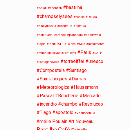
#bastilha
#Aslan
#attention
#champselysees
#coelho
#Dalida
#emilyinparis
#escultura
#Estatua
#estatuadaliberdade
#joanadarc
#Landowski
#lapin
#lapinRATP
#Louvre
#Milo
#monumento
#Paris
#museudulouvre
#Pantheon
#RATP
#torreeiffel
#unesco
#Santagenoveva
#Compostela #Santiago
#SaintJacques #Dumas
#Meteorologica #Haussmann
#Pascal #Boucherie #Mercado
#incendio #chumbo #Revolucao
#Tiago #apostolo
#Venusdemilo
Amélie Poulain
Art Nouveau
Bastilha
Café