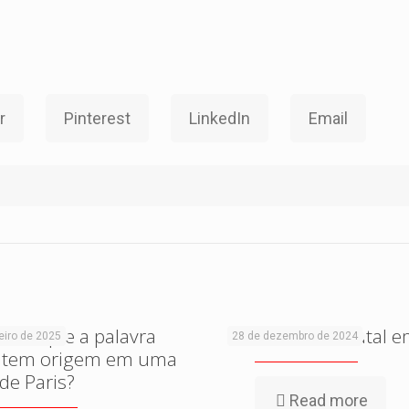
r
Pinterest
LinkedIn
Email
abia que a palavra
Um conto de Natal e
eiro de 2025
28 de dezembro de 2024
 tem origem em uma
de Paris?
Read more