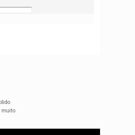
olido
e muito