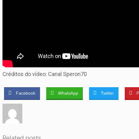
Créditos do vídeo: Canal Speron70
Facebook
WhatsApp
Twitter
P
Related posts