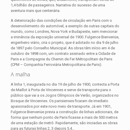
1,4 bilhão de passageiros. Narrativa do sucesso de uma
aventura mais que centenária.
A deterioração das condições de circulação em Paris com o
desenvolvimento do automóvel, a exemplo de outras capitais do
mundo, como Londres, Nova York e Budapeste, sem mencionar
a iminência da exposição universal de 1900. Fulgence Bienvenüe,
engenheiro viário, cria o projeto, que é adotado no dia 9 de julho
de 1897 pelo Conselho Municipal. As obras têm início em 4 de
outubro de 1898 com, um contrato assinado entre a Cidade de
Paris e a Compagnie du Chemin de Fer Métropolitain de Paris
(CPM – Companhia Ferroviária Metropolitana de Paris).
A malha
A linha 1, inaugurada no dia 19 de julho de 1900, contecta a Porta
de Maillot à Porta de Vincennes e serve de transporte para o
público que vai a os Jogos Olímpicos de Verão, organizados no
Bosque de Vincennes. Os parisienses ficaram de imediato
apaixonados por este novo meio de transporte. Já em 1901,
Fulgence Bienvenüe previa a construção de linhas adicionais, de
forma que nenhum ponto de Paris ficasse a mais de 500 metros
de uma estação de metrô. Rapidamente, são iniciadas as obras
para as futuras linhas 2, 3 depois 5,4…