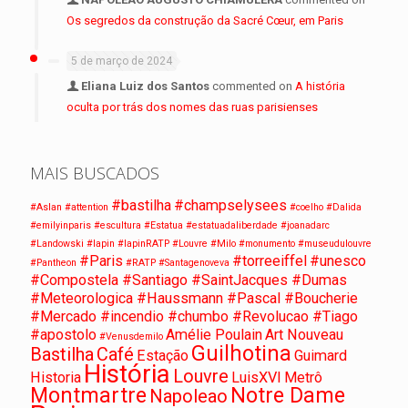
Os segredos da construção da Sacré Cœur, em Paris
5 de março de 2024
Eliana Luiz dos Santos
commented on
A história
oculta por trás dos nomes das ruas parisienses
MAIS BUSCADOS
#bastilha
#champselysees
#Aslan
#attention
#coelho
#Dalida
#emilyinparis
#escultura
#Estatua
#estatuadaliberdade
#joanadarc
#Landowski
#lapin
#lapinRATP
#Louvre
#Milo
#monumento
#museudulouvre
#Paris
#torreeiffel
#unesco
#Pantheon
#RATP
#Santagenoveva
#Compostela #Santiago #SaintJacques #Dumas
#Meteorologica #Haussmann #Pascal #Boucherie
#Mercado #incendio #chumbo #Revolucao #Tiago
#apostolo
Amélie Poulain
Art Nouveau
#Venusdemilo
Guilhotina
Bastilha
Café
Estação
Guimard
História
Louvre
Historia
LuisXVI
Metrô
Montmartre
Notre Dame
Napoleao