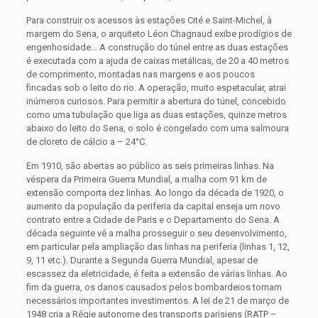
Para construir os acessos às estações Cité e Saint-Michel, à
margem do Sena, o arquiteto Léon Chagnaud exibe prodígios de
engenhosidade… A construção do túnel entre as duas estações
é executada com a ajuda de caixas metálicas, de 20 a 40 metros
de comprimento, montadas nas margens e aos poucos
fincadas sob o leito do rio. A operação, muito espetacular, atrai
inúmeros curiosos. Para permitir a abertura do túnel, concebido
como uma tubulação que liga as duas estações, quinze metros
abaixo do leito do Sena, o solo é congelado com uma salmoura
de cloreto de cálcio a – 24°C.
Em 1910, são abertas ao público as seis primeiras linhas. Na
véspera da Primeira Guerra Mundial, a malha com 91 km de
extensão comporta dez linhas. Ao longo da década de 1920, o
aumento da população da periferia da capital enseja um novo
contrato entre a Cidade de Paris e o Departamento do Sena. A
década seguinte vê a malha prosseguir o seu desenvolvimento,
em particular pela ampliação das linhas na periferia (linhas 1, 12,
9, 11 etc.). Durante a Segunda Guerra Mundial, apesar de
escassez da eletricidade, é feita a extensão de várias linhas. Ao
fim da guerra, os danos causados pelos bombardeios tornam
necessários importantes investimentos. A lei de 21 de março de
1948 cria a Régie autonome des transports parisiens (RATP –