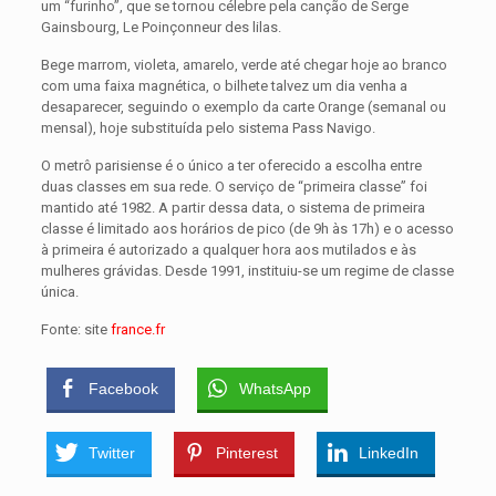
um “furinho”, que se tornou célebre pela canção de Serge
Gainsbourg, Le Poinçonneur des lilas.
Bege marrom, violeta, amarelo, verde até chegar hoje ao branco
com uma faixa magnética, o bilhete talvez um dia venha a
desaparecer, seguindo o exemplo da carte Orange (semanal ou
mensal), hoje substituída pelo sistema Pass Navigo.
O metrô parisiense é o único a ter oferecido a escolha entre
duas classes em sua rede. O serviço de “primeira classe” foi
mantido até 1982. A partir dessa data, o sistema de primeira
classe é limitado aos horários de pico (de 9h às 17h) e o acesso
à primeira é autorizado a qualquer hora aos mutilados e às
mulheres grávidas. Desde 1991, instituiu-se um regime de classe
única.
Fonte: site
france.fr
Facebook
WhatsApp
Twitter
Pinterest
LinkedIn