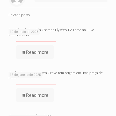
Related posts
A História da Avenida Champs-Élysées: Da Lama ao Luxo
10 de maio de 2025
Internacional
Read more
Você sabia que a palavra Greve tem origem em uma praça de
18 de janeiro de 2025
Paris?
Read more
Um conto de Natal em Paris