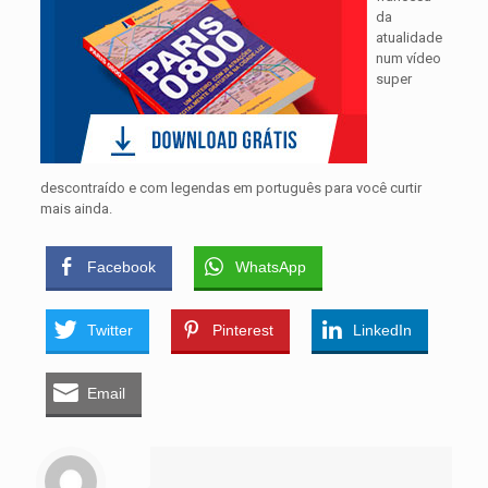
da
atualidade
num vídeo
super
descontraído e com legendas em português para você curtir
mais ainda.
Facebook
WhatsApp
Twitter
Pinterest
LinkedIn
Email