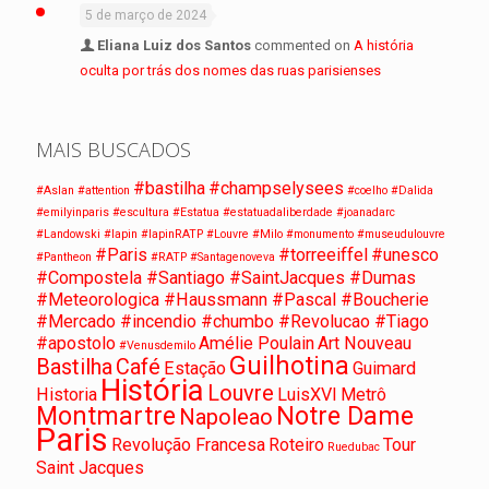
5 de março de 2024
Eliana Luiz dos Santos
commented on
A história
oculta por trás dos nomes das ruas parisienses
MAIS BUSCADOS
#bastilha
#champselysees
#Aslan
#attention
#coelho
#Dalida
#emilyinparis
#escultura
#Estatua
#estatuadaliberdade
#joanadarc
#Landowski
#lapin
#lapinRATP
#Louvre
#Milo
#monumento
#museudulouvre
#Paris
#torreeiffel
#unesco
#Pantheon
#RATP
#Santagenoveva
#Compostela #Santiago #SaintJacques #Dumas
#Meteorologica #Haussmann #Pascal #Boucherie
#Mercado #incendio #chumbo #Revolucao #Tiago
#apostolo
Amélie Poulain
Art Nouveau
#Venusdemilo
Guilhotina
Bastilha
Café
Estação
Guimard
História
Louvre
Historia
LuisXVI
Metrô
Montmartre
Notre Dame
Napoleao
Paris
Revolução Francesa
Roteiro
Tour
Ruedubac
Saint Jacques