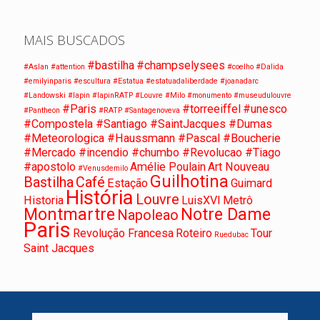
MAIS BUSCADOS
#bastilha
#champselysees
#Aslan
#attention
#coelho
#Dalida
#emilyinparis
#escultura
#Estatua
#estatuadaliberdade
#joanadarc
#Landowski
#lapin
#lapinRATP
#Louvre
#Milo
#monumento
#museudulouvre
#Paris
#torreeiffel
#unesco
#Pantheon
#RATP
#Santagenoveva
#Compostela #Santiago #SaintJacques #Dumas
#Meteorologica #Haussmann #Pascal #Boucherie
#Mercado #incendio #chumbo #Revolucao #Tiago
#apostolo
Amélie Poulain
Art Nouveau
#Venusdemilo
Guilhotina
Bastilha
Café
Estação
Guimard
História
Louvre
Historia
LuisXVI
Metrô
Montmartre
Notre Dame
Napoleao
Paris
Revolução Francesa
Roteiro
Tour
Ruedubac
Saint Jacques