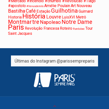
#Mercado #incendio #chumbo #Revolucao #Tiago
#apostolo
Amélie Poulain
Art Nouveau
#Venusdemilo
Guilhotina
Bastilha
Café
Estação
Guimard
História
Louvre
Historia
LuisXVI
Metrô
Montmartre
Notre Dame
Napoleao
Paris
Revolução Francesa
Roteiro
Tour
Ruedubac
Saint Jacques
Últimas do Instagram
@parissempreparis