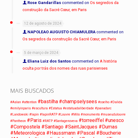
Rose Gandarillas
commented on
Os segredos da
construção da Sacré Cœur, em Paris
12 de agosto de 2024
NAPOLEAO AUGUSTO CHIAMULERA
commented on
Os segredos da construção da Sacré Cœur, em Paris
5 de março de 2024
Eliana Luiz dos Santos
commented on
A história
oculta por trás dos nomes das ruas parisienses
MAIS BUSCADOS
#bastilha
#champselysees
#Aslan
#attention
#coelho
#Dalida
#emilyinparis
#escultura
#Estatua
#estatuadaliberdade
#joanadarc
#Landowski
#lapin
#lapinRATP
#Louvre
#Milo
#monumento
#museudulouvre
#Paris
#torreeiffel
#unesco
#Pantheon
#RATP
#Santagenoveva
#Compostela #Santiago #SaintJacques #Dumas
#Meteorologica #Haussmann #Pascal #Boucherie