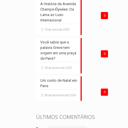
A História da Avenida
Champs-Élysées: Da
Lama ao Luxo
0
Internacional
10 de maio de 2025
Você sabia que a
palavra Greve tem
origem em uma praça
0
de Paris?
18 de janeiro de 2025
Um conto de Natal em
Paris
0
28 de dezembro de 2024
ÚLTIMOS COMENTÁRIOS