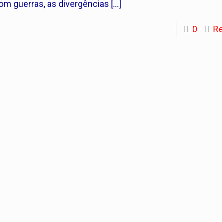
om guerras, as divergências
[…]
0
R