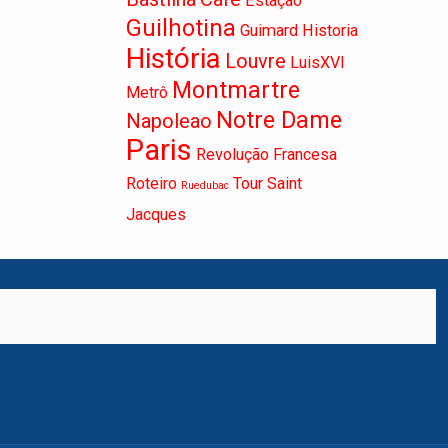
Estação
Guilhotina
Guimard
Historia
História
Louvre
LuisXVI
Montmartre
Metrô
Notre Dame
Napoleao
Paris
Revolução Francesa
Roteiro
Tour Saint
Ruedubac
Jacques