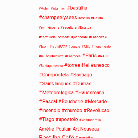
#bastilha
#Aslan
#attention
#champselysees
#coelho
#Dalida
#emilyinparis
#escultura
#Estatua
#estatuadaliberdade
#joanadarc
#Landowski
#lapin
#lapinRATP
#Louvre
#Milo
#monumento
#Paris
#museudulouvre
#Pantheon
#RATP
#torreeiffel
#unesco
#Santagenoveva
#Compostela #Santiago
#SaintJacques #Dumas
#Meteorologica #Haussmann
#Pascal #Boucherie #Mercado
#incendio #chumbo #Revolucao
#Tiago #apostolo
#Venusdemilo
Amélie Poulain
Art Nouveau
Bastilha
Café