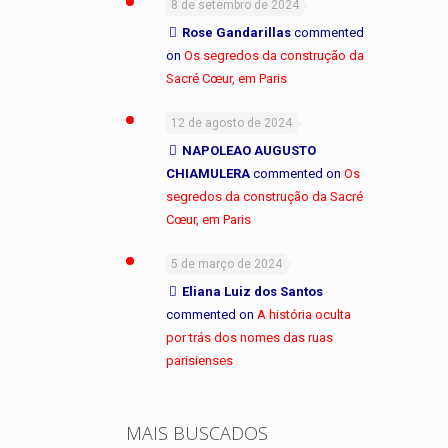
8 de setembro de 2024
Rose Gandarillas
commented
on
Os segredos da construção da
Sacré Cœur, em Paris
12 de agosto de 2024
NAPOLEAO AUGUSTO
CHIAMULERA
commented on
Os
segredos da construção da Sacré
Cœur, em Paris
5 de março de 2024
Eliana Luiz dos Santos
commented on
A história oculta
por trás dos nomes das ruas
parisienses
MAIS BUSCADOS