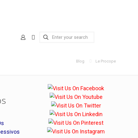
Blog
Le Procope
os
Os
cessivos