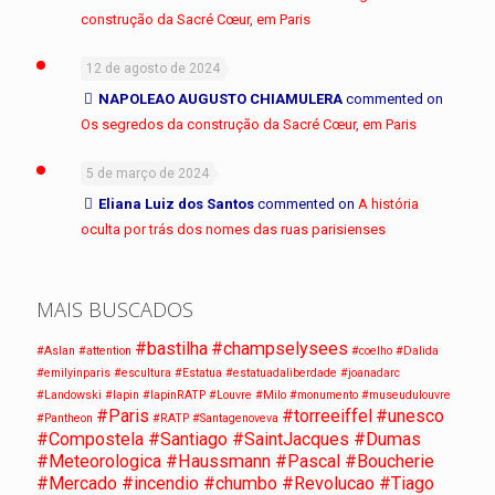
construção da Sacré Cœur, em Paris
12 de agosto de 2024
NAPOLEAO AUGUSTO CHIAMULERA
commented on
Os segredos da construção da Sacré Cœur, em Paris
5 de março de 2024
Eliana Luiz dos Santos
commented on
A história
oculta por trás dos nomes das ruas parisienses
MAIS BUSCADOS
#bastilha
#champselysees
#Aslan
#attention
#coelho
#Dalida
#emilyinparis
#escultura
#Estatua
#estatuadaliberdade
#joanadarc
#Landowski
#lapin
#lapinRATP
#Louvre
#Milo
#monumento
#museudulouvre
#Paris
#torreeiffel
#unesco
#Pantheon
#RATP
#Santagenoveva
#Compostela #Santiago #SaintJacques #Dumas
#Meteorologica #Haussmann #Pascal #Boucherie
#Mercado #incendio #chumbo #Revolucao #Tiago