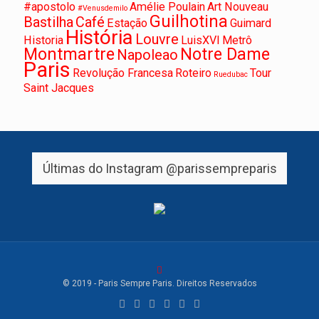
#apostolo
Amélie Poulain
Art Nouveau
#Venusdemilo
Guilhotina
Bastilha
Café
Estação
Guimard
História
Louvre
Historia
LuisXVI
Metrô
Montmartre
Notre Dame
Napoleao
Paris
Revolução Francesa
Roteiro
Tour
Ruedubac
Saint Jacques
Últimas do Instagram
@parissempreparis
© 2019 - Paris Sempre Paris. Direitos Reservados