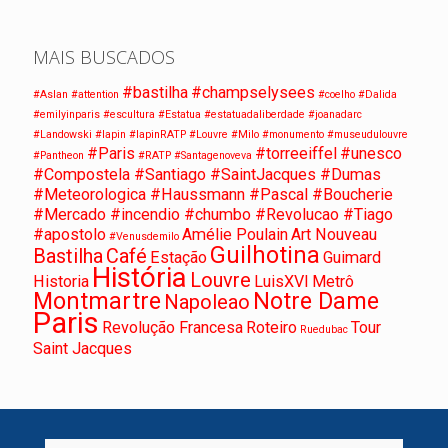
MAIS BUSCADOS
#bastilha
#champselysees
#Aslan
#attention
#coelho
#Dalida
#emilyinparis
#escultura
#Estatua
#estatuadaliberdade
#joanadarc
#Landowski
#lapin
#lapinRATP
#Louvre
#Milo
#monumento
#museudulouvre
#Paris
#torreeiffel
#unesco
#Pantheon
#RATP
#Santagenoveva
#Compostela #Santiago #SaintJacques #Dumas
#Meteorologica #Haussmann #Pascal #Boucherie
#Mercado #incendio #chumbo #Revolucao #Tiago
#apostolo
Amélie Poulain
Art Nouveau
#Venusdemilo
Guilhotina
Bastilha
Café
Estação
Guimard
História
Louvre
Historia
LuisXVI
Metrô
Montmartre
Notre Dame
Napoleao
Paris
Revolução Francesa
Roteiro
Tour
Ruedubac
Saint Jacques