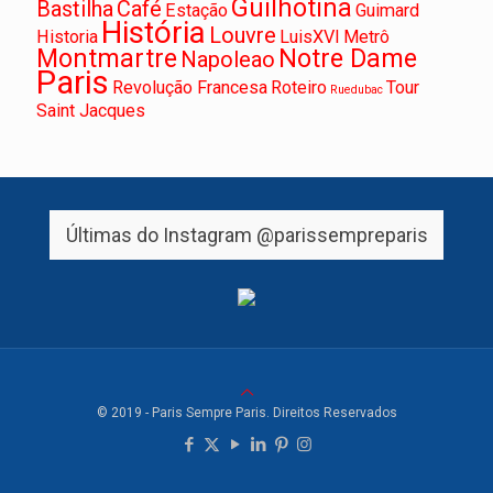
Guilhotina
Bastilha
Café
Estação
Guimard
História
Louvre
Historia
LuisXVI
Metrô
Montmartre
Notre Dame
Napoleao
Paris
Revolução Francesa
Roteiro
Tour
Ruedubac
Saint Jacques
Últimas do Instagram
@parissempreparis
© 2019 - Paris Sempre Paris. Direitos Reservados