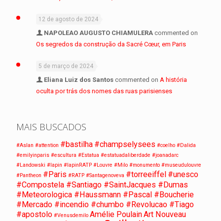
12 de agosto de 2024
NAPOLEAO AUGUSTO CHIAMULERA
commented on
Os segredos da construção da Sacré Cœur, em Paris
5 de março de 2024
Eliana Luiz dos Santos
commented on
A história
oculta por trás dos nomes das ruas parisienses
MAIS BUSCADOS
#bastilha
#champselysees
#Aslan
#attention
#coelho
#Dalida
#emilyinparis
#escultura
#Estatua
#estatuadaliberdade
#joanadarc
#Landowski
#lapin
#lapinRATP
#Louvre
#Milo
#monumento
#museudulouvre
#Paris
#torreeiffel
#unesco
#Pantheon
#RATP
#Santagenoveva
#Compostela #Santiago #SaintJacques #Dumas
#Meteorologica #Haussmann #Pascal #Boucherie
#Mercado #incendio #chumbo #Revolucao #Tiago
#apostolo
Amélie Poulain
Art Nouveau
#Venusdemilo