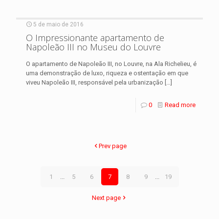
5 de maio de 2016
O Impressionante apartamento de
Napoleão III no Museu do Louvre
O apartamento de Napoleão III, no Louvre, na Ala Richelieu, é
uma demonstração de luxo, riqueza e ostentação em que
viveu Napoleão III, responsável pela urbanização
[…]
0
Read more
Prev page
1
...
5
6
7
8
9
...
19
Next page