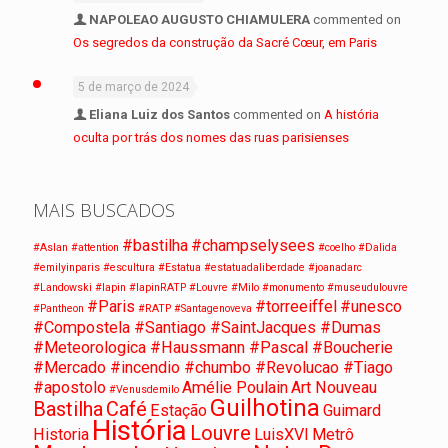
NAPOLEAO AUGUSTO CHIAMULERA
commented on
Os segredos da construção da Sacré Cœur, em Paris
5 de março de 2024
Eliana Luiz dos Santos
commented on
A história
oculta por trás dos nomes das ruas parisienses
MAIS BUSCADOS
#bastilha
#champselysees
#Aslan
#attention
#coelho
#Dalida
#emilyinparis
#escultura
#Estatua
#estatuadaliberdade
#joanadarc
#Landowski
#lapin
#lapinRATP
#Louvre
#Milo
#monumento
#museudulouvre
#Paris
#torreeiffel
#unesco
#Pantheon
#RATP
#Santagenoveva
#Compostela #Santiago #SaintJacques #Dumas
#Meteorologica #Haussmann #Pascal #Boucherie
#Mercado #incendio #chumbo #Revolucao #Tiago
#apostolo
Amélie Poulain
Art Nouveau
#Venusdemilo
Guilhotina
Bastilha
Café
Estação
Guimard
História
Louvre
Historia
LuisXVI
Metrô